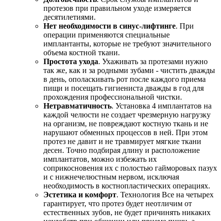
протезов при правильном уходе измеряется
десятилетиями.
Нет необходимости в синус-лифтинге
. При
операции применяются специальные
имплантанты, которые не требуют значительного
объема костной ткани.
Простота ухода
. Ухаживать за протезами нужно
так же, как и за родными зубами - чистить дважды
в день, ополаскивать рот после каждого приема
пищи и посещать гигиениста дважды в год для
прохождения профессиональной чистки.
Нетравматичность
. Установка 4 имплантатов на
каждой челюсти не создает чрезмерную нагрузку
на организм, не повреждают костную ткань и не
нарушают обменных процессов в ней. При этом
протез не давит и не травмирует мягкие ткани
десен. Точно подбирая длину и расположение
имплантатов, можно избежать их
соприкосновения их с полостью гайморовых пазух
и с нижнечелюстным нервом, исключая
необходимость в костнопластических операциях.
Эстетика и комфорт
. Технология Все на четырех
гарантирует, что протез будет неотличим от
естественных зубов, не будет причинять никаких