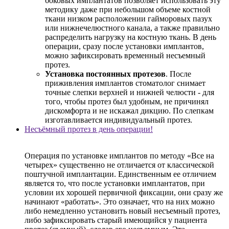
боковых имплантатов позволяет использовать эту
методику даже при небольшом объеме костной
ткани низком расположении гайморовых пазух
или нижнечелюстного канала, а также правильно
распределить нагрузку на костную ткань. В день
операции, сразу после установки имплантов,
можно зафиксировать временный несъемный
протез.
Установка постоянных протезов
. После
приживления имплантов стоматолог снимает
точные слепки верхней и нижней челюсти - для
того, чтобы протез был удобным, не причинял
дискомфорта и не искажал дикцию. По слепкам
изготавливается индивидуальный протез.
Несъёмный протез в день операции!
Операция по установке имплантов по методу «Все на
четырех» существенно не отличается от классической
поштучной имплантации. Единственным ее отличием
является то, что после установки имплантатов, при
условии их хорошей первичной фиксации, они сразу же
начинают «работать». Это означает, что на них можно
либо немедленно установить новый несъемный протез,
либо зафиксировать старый имеющийся у пациента