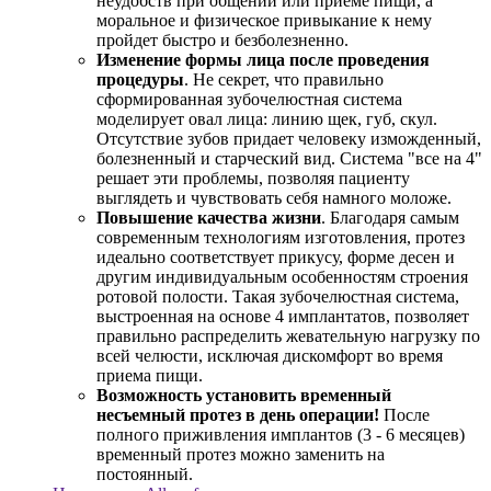
неудобств при общении или приеме пищи, а
моральное и физическое привыкание к нему
пройдет быстро и безболезненно.
Изменение формы лица после проведения
процедуры
. Не секрет, что правильно
сформированная зубочелюстная система
моделирует овал лица: линию щек, губ, скул.
Отсутствие зубов придает человеку изможденный,
болезненный и старческий вид. Система "все на 4"
решает эти проблемы, позволяя пациенту
выглядеть и чувствовать себя намного моложе.
Повышение качества жизни
. Благодаря самым
современным технологиям изготовления, протез
идеально соответствует прикусу, форме десен и
другим индивидуальным особенностям строения
ротовой полости. Такая зубочелюстная система,
выстроенная на основе 4 имплантатов, позволяет
правильно распределить жевательную нагрузку по
всей челюсти, исключая дискомфорт во время
приема пищи.
Возможность установить временный
несъемный протез в день операции!
После
полного приживления имплантов (3 - 6 месяцев)
временный протез можно заменить на
постоянный.