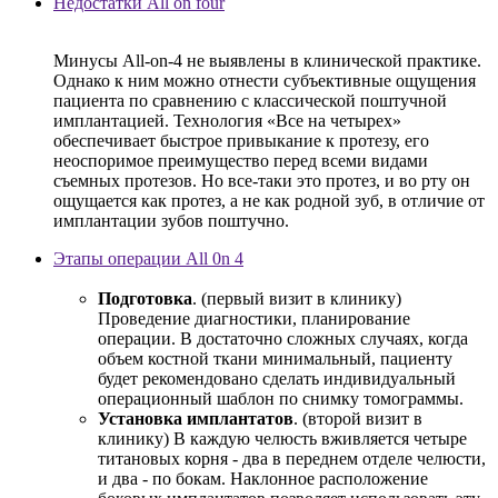
Недостатки All on four
Минусы All-on-4 не выявлены в клинической практике.
Однако к ним можно отнести субъективные ощущения
пациента по сравнению с классической поштучной
имплантацией. Технология «Все на четырех»
обеспечивает быстрое привыкание к протезу, его
неоспоримое преимущество перед всеми видами
съемных протезов. Но все-таки это протез, и во рту он
ощущается как протез, а не как родной зуб, в отличие от
имплантации зубов поштучно.
Этапы операции All 0n 4
Подготовка
. (первый визит в клинику)
Проведение диагностики, планирование
операции. В достаточно сложных случаях, когда
объем костной ткани минимальный, пациенту
будет рекомендовано сделать индивидуальный
операционный шаблон по снимку томограммы.
Установка имплантатов
. (второй визит в
клинику) В каждую челюсть вживляется четыре
титановых корня - два в переднем отделе челюсти,
и два - по бокам. Наклонное расположение