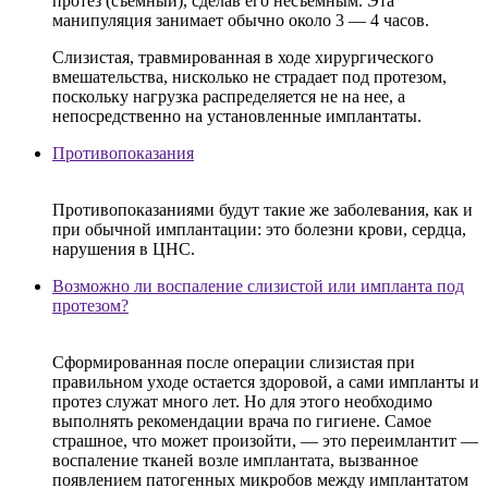
протез (съемный), сделав его несъемным. Эта
манипуляция занимает обычно около 3 — 4 часов.
Слизистая, травмированная в ходе хирургического
вмешательства, нисколько не страдает под протезом,
поскольку нагрузка распределяется не на нее, а
непосредственно на установленные имплантаты.
Противопоказания
Противопоказаниями будут такие же заболевания, как и
при обычной имплантации: это болезни крови, сердца,
нарушения в ЦНС.
Возможно ли воспаление слизистой или импланта под
протезом?
Сформированная после операции слизистая при
правильном уходе остается здоровой, а сами импланты и
протез служат много лет. Но для этого необходимо
выполнять рекомендации врача по гигиене. Самое
страшное, что может произойти, — это переимлантит —
воспаление тканей возле имплантата, вызванное
появлением патогенных микробов между имплантатом