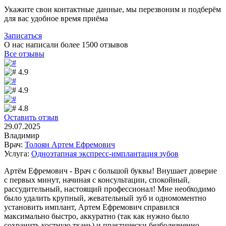
Укажите свои контактные данные, мы перезвоним и подберём
для вас удобное время приёма
Записаться
О нас написали более 1500
отзывов
Все отзывы
4.9
4.9
4.8
Оставить отзыв
29.07.2025
Владимир
Врач:
Толоян Артем Ефремович
Услуга:
Одноэтапная экспресс-имплантация зубов
Артём Ефремович - Врач с большой буквы! Внушает доверие
с первых минут, начиная с консультации, спокойный,
рассудительный, настоящий профессионал! Мне необходимо
было удалить крупный, жевательный зуб и одномоментно
установить имплант, Артем Ефремович справился
максимально быстро, аккуратно (так как нужно было
сохранить костную ткань) и практически безболезненно