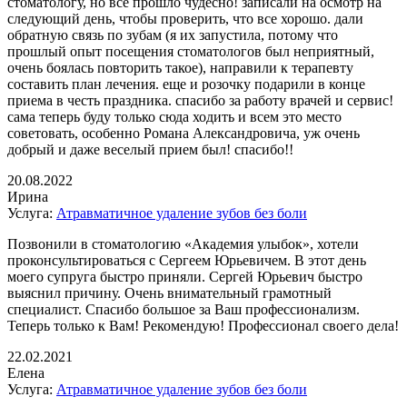
стоматологу, но все прошло чудесно! записали на осмотр на
следующий день, чтобы проверить, что все хорошо. дали
обратную связь по зубам (я их запустила, потому что
прошлый опыт посещения стоматологов был неприятный,
очень боялась повторить такое), направили к терапевту
составить план лечения. еще и розочку подарили в конце
приема в честь праздника. спасибо за работу врачей и сервис!
сама теперь буду только сюда ходить и всем это место
советовать, особенно Романа Александровича, уж очень
добрый и даже веселый прием был! спасибо!!
20.08.2022
Ирина
Услуга:
Атравматичное удаление зубов без боли
Позвонили в стоматологию «Академия улыбок», хотели
проконсультироваться с Сергеем Юрьевичем. В этот день
моего супруга быстро приняли. Сергей Юрьевич быстро
выяснил причину. Очень внимательный грамотный
специалист. Спасибо большое за Ваш профессионализм.
Теперь только к Вам! Рекомендую! Профессионал своего дела!
22.02.2021
Елена
Услуга:
Атравматичное удаление зубов без боли