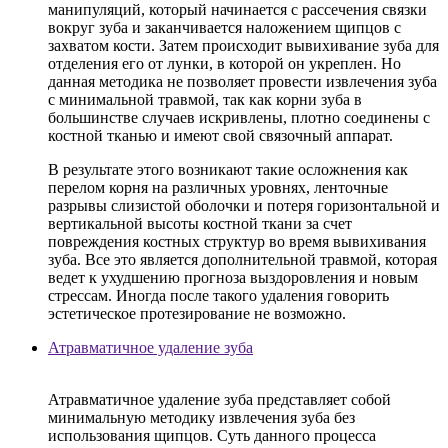
манипуляций, который начинается с рассечения связки
вокруг зуба и заканчивается наложением щипцов с
захватом кости. Затем происходит вывихивание зуба для
отделения его от лунки, в которой он укреплен. Но
данная методика не позволяет провести извлечения зуба
с минимальной травмой, так как корни зуба в
большинстве случаев искривлены, плотно соединены с
костной тканью и имеют свой связочный аппарат.
В результате этого возникают такие осложнения как
перелом корня на различных уровнях, ленточные
разрывы слизистой оболочки и потеря горизонтальной и
вертикальной высоты костной ткани за счет
повреждения костных структур во время вывихивания
зуба. Все это является дополнительной травмой, которая
ведет к ухудшению прогноза выздоровления и новым
стрессам. Иногда после такого удаления говорить
эстетическое протезирование не возможно.
Атравматичное удаление зуба
Атравматичное удаление зуба представляет собой
минимальную методику извлечения зуба без
использования щипцов. Суть данного процесса