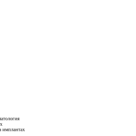
матология
ах
а имплантах