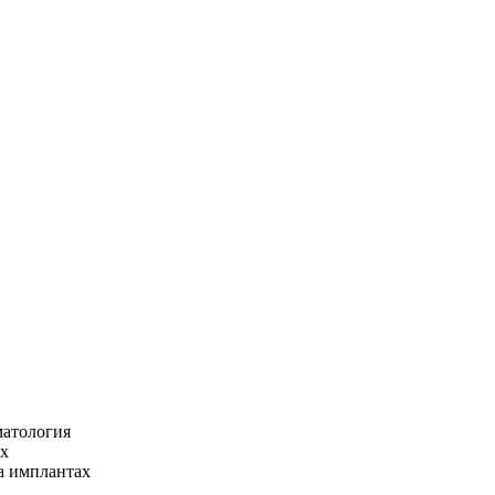
матология
ах
а имплантах