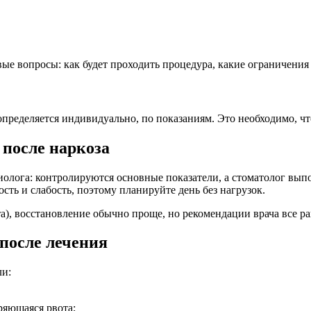
евые вопросы: как будет проходить процедура, какие ограничен
определяется индивидуально, по показаниям. Это необходимо, ч
 после наркоза
олога: контролируются основные показатели, а стоматолог выпо
ть и слабость, поэтому планируйте день без нагрузок.
та), восстановление обычно проще, но рекомендации врача все р
 после лечения
ли:
ряющаяся рвота;