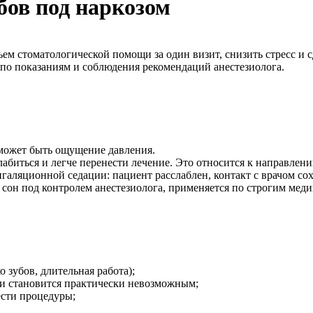
бов под наркозом
ъем стоматологической помощи за один визит, снизить стресс и 
 по показаниям и соблюдения рекомендаций анестезиолога.
, может быть ощущение давления.
лабиться и легче перенести лечение. Это относится к направлен
галяционной седации: пациент расслаблен, контакт с врачом сох
сон под контролем анестезиолога, применяется по строгим мед
о зубов, длительная работа);
ии становится практически невозможным;
сти процедуры;