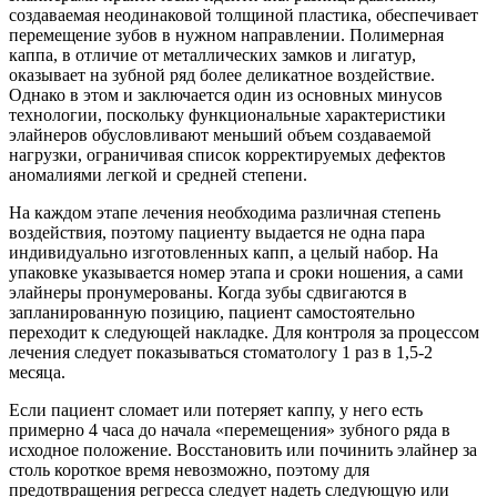
создаваемая неодинаковой толщиной пластика, обеспечивает
перемещение зубов в нужном направлении. Полимерная
каппа, в отличие от металлических замков и лигатур,
оказывает на зубной ряд более деликатное воздействие.
Однако в этом и заключается один из основных минусов
технологии, поскольку функциональные характеристики
элайнеров обусловливают меньший объем создаваемой
нагрузки, ограничивая список корректируемых дефектов
аномалиями легкой и средней степени.
На каждом этапе лечения необходима различная степень
воздействия, поэтому пациенту выдается не одна пара
индивидуально изготовленных капп, а целый набор. На
упаковке указывается номер этапа и сроки ношения, а сами
элайнеры пронумерованы. Когда зубы сдвигаются в
запланированную позицию, пациент самостоятельно
переходит к следующей накладке. Для контроля за процессом
лечения следует показываться стоматологу 1 раз в 1,5-2
месяца.
Если пациент сломает или потеряет каппу, у него есть
примерно 4 часа до начала «перемещения» зубного ряда в
исходное положение. Восстановить или починить элайнер за
столь короткое время невозможно, поэтому для
предотвращения регресса следует надеть следующую или