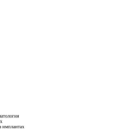
матология
ах
а имплантах