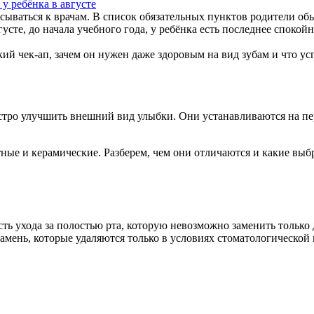
у ребёнка в августе
сываться к врачам. В список обязательных пунктов родители обы
вгусте, до начала учебного года, у ребёнка есть последнее спок
ий чек-ап, зачем он нужен даже здоровым на вид зубам и что успе
стро улучшить внешний вид улыбки. Они устанавливаются на пе
ные и керамические. Разберем, чем они отличаются и какие выбр
сть ухода за полостью рта, которую невозможно заменить тольк
камень, которые удаляются только в условиях стоматологической