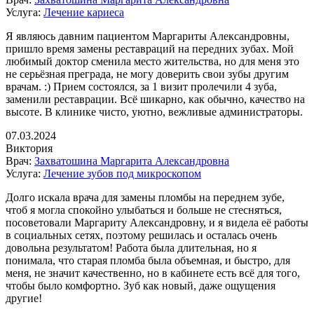
Услуга:
Лечение кариеса
Я являюсь давним пациентом Маргариты Александровны,
пришло время замены реставраций на передних зубах. Мой
любимый доктор сменила место жительства, но для меня это
не серьëзная преграда, не могу доверить свои зубы другим
врачам. :) Прием состоялся, за 1 визит пролечили 4 зуба,
заменили реставрации. Всё шикарно, как обычно, качество на
высоте. В клинике чисто, уютно, вежливые администраторы.
07.03.2024
Виктория
Врач:
Захватошина Маргарита Александровна
Услуга:
Лечение зубов под микроскопом
Долго искала врача для замены пломбы на переднем зубе,
чтоб я могла спокойно улыбаться и больше не стесняться,
посоветовали Маргариту Александровну, и я видела её работы
в социальных сетях, поэтому решилась и осталась очень
довольна результатом! Работа была длительная, но я
понимала, что старая пломба была объемная, и быстро, для
меня, не значит качественно, но в кабинете есть всё для того,
чтобы было комфортно. Зуб как новый, даже ощущения
другие!