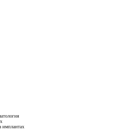
матология
ах
а имплантах