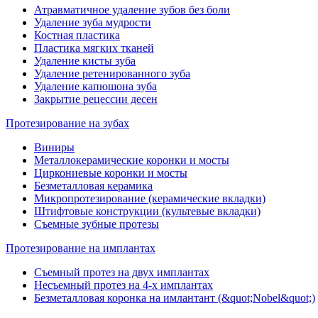
Атравматичное удаление зубов без боли
Удаление зуба мудрости
Костная пластика
Пластика мягких тканей
Удаление кисты зуба
Удаление ретенированного зуба
Удаление капюшона зуба
Закрытие рецессии десен
Протезирование на зубах
Виниры
Металлокерамические коронки и мосты
Циркониевые коронки и мосты
Безметалловая керамика
Микропротезирование (керамические вкладки)
Штифтовые конструкции (культевые вкладки)
Съемные зубные протезы
Протезирование на имплантах
Съемный протез на двух имплантах
Несъемный протез на 4-х имплантах
Безметалловая коронка на имлантант (&quot;Nobel&quot;)