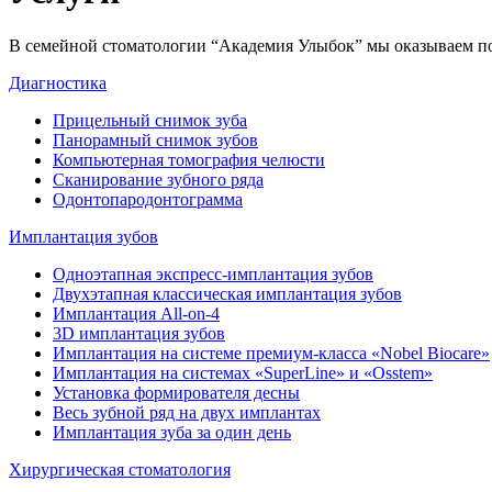
В семейной стоматологии “Академия Улыбок” мы оказываем по
Диагностика
Прицельный снимок зуба
Панорамный снимок зубов
Компьютерная томография челюсти
Сканирование зубного ряда
Одонтопародонтограмма
Имплантация зубов
Одноэтапная экспресс-имплантация зубов
Двухэтапная классическая имплантация зубов
Имплантация All-on-4
3D имплантация зубов
Имплантация на системе премиум-класса «Nobel Biocare»
Имплантация на системах «SuperLine» и «Osstem»
Установка формирователя десны
Весь зубной ряд на двух имплантах
Имплантация зуба за один день
Хирургическая стоматология