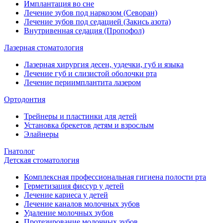
Имплантация во сне
Лечение зубов под наркозом (Севоран)
Лечение зубов под седацией (Закись азота)
Внутривенная седация (Пропофол)
Лазерная стоматология
Лазерная хирургия десен, уздечки, губ и языка
Лечение губ и слизистой оболочки рта
Лечение периимплантита лазером
Ортодонтия
Трейнеры и пластинки для детей
Установка брекетов детям и взрослым
Элайнеры
Гнатолог
Детская стоматология
Комплексная профессиональная гигиена полости рта
Герметизация фиссур у детей
Лечение кариеса у детей
Лечение каналов молочных зубов
Удаление молочных зубов
Протезирование молочных зубов