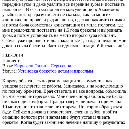
передние зубы и даже удалить все передние зубы и поставить
импланты. В счастью попал на консультацию в Академию
улыбок, доктор сразу ничего не сказала, как во многих
клиниках, но провели ряд анализов, сделали какие-то снимки
и потом была совместная консультация с имплантологом, где
мне предложили поставить на 1,5 года брекеты и выровнять
зубы, а потом установить на место второго зуба имплант.
Сейчас уже прошли эти долгожданные 1,5 года и недавно мне
доктор сняла брекеты! Завтра иду имплантацию! Я счастлив!
20.03.2019
Пациент
Врач:
Киризели Эллина Сергеевна
Услуга:
Установка брекетов детям и взрослым
К врачу обратилась по рекомендации знакомых, так как
увидела результаты ее работы. Записалась я на консультацию
по поводу брекетов. Врач ответила на все вопросы, объяснила
то, что меня интересовало. Мне очень понравилось, не было
никакого дискомфорта. Правда задержали начало приема на
10 минут, но это зависело не от врача. Повторно обращаться
буду. Сейчас я должна предоставить слепки зубов, пройти
санацию полости рта и затем мне будут устанавливать
брекеты. Когда будет закончено лечение напишу о результатах