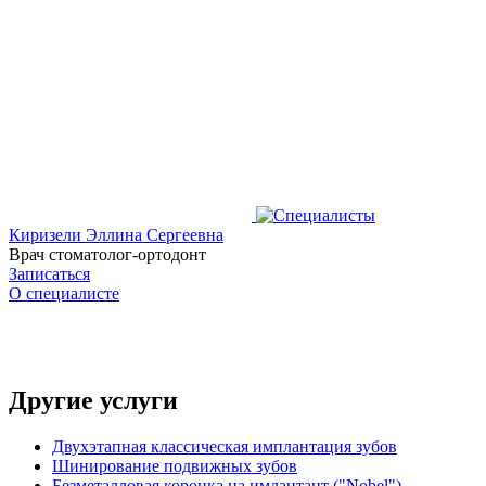
Киризели Эллина Сергеевна
Врач стоматолог-ортодонт
Записаться
О специалисте
Другие услуги
Двухэтапная классическая имплантация зубов
Шинирование подвижных зубов
Безметалловая коронка на имлантант ("Nobel")