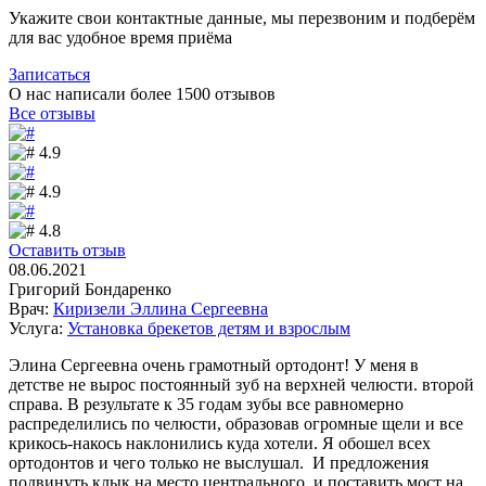
Укажите свои контактные данные, мы перезвоним и подберём
для вас удобное время приёма
Записаться
О нас написали более 1500
отзывов
Все отзывы
4.9
4.9
4.8
Оставить отзыв
08.06.2021
Григорий Бондаренко
Врач:
Киризели Эллина Сергеевна
Услуга:
Установка брекетов детям и взрослым
Элина Сергеевна очень грамотный ортодонт! У меня в
детстве не вырос постоянный зуб на верхней челюсти. второй
справа. В результате к 35 годам зубы все равномерно
распределились по челюсти, образовав огромные щели и все
крикось-накось наклонились куда хотели. Я обошел всех
ортодонтов и чего только не выслушал. И предложения
подвинуть клык на место центрального, и поставить мост на