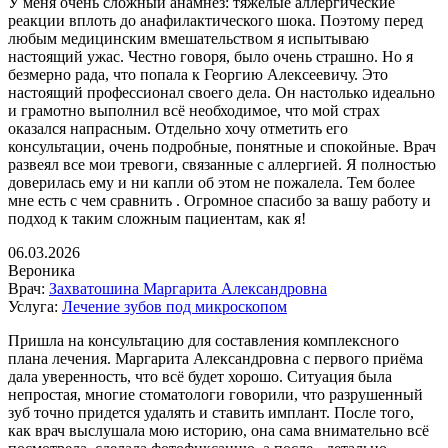
У меня очень сложный анамнез: тяжёлые аллергические
реакции вплоть до анафилактического шока. Поэтому перед
любым медицинским вмешательством я испытываю
настоящий ужас. Честно говоря, было очень страшно. Но я
безмерно рада, что попала к Георгию Алексеевичу. Это
настоящий профессионал своего дела. Он настолько идеально
и грамотно выполнил всё необходимое, что мой страх
оказался напрасным. Отдельно хочу отметить его
консультации, очень подробные, понятные и спокойные. Врач
развеял все мои тревоги, связанные с аллергией. Я полностью
доверилась ему и ни капли об этом не пожалела. Тем более
мне есть с чем сравнить . Огромное спасибо за вашу работу и
подход к таким сложным пациентам, как я!
06.03.2026
Вероника
Врач:
Захватошина Маргарита Александровна
Услуга:
Лечение зубов под микроскопом
Пришла на консультацию для составления комплексного
плана лечения. Маргарита Александровна с первого приёма
дала уверенность, что всё будет хорошо. Ситуация была
непростая, многие стоматологи говорили, что разрушенный
зуб точно придется удалять и ставить имплант. После того,
как врач выслушала мою историю, она сама внимательно всё