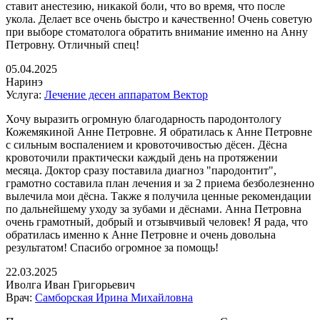
ставит анестезию​, никакой боли, что во время, что после
укола​. Делает все очень быстро и качественно! Очень советую
при выборе стоматолога обратить внимание именно на Анну
Петровну. Отличный спец!
05.04.2025
Наринэ
Услуга:
Лечение десен аппаратом Вектор
Хочу выразить огромную благодарность пародонтологу
Кожемякиной Анне Петровне. Я обратилась к Анне Петровне
с сильным воспалением и кровоточивостью дёсен. Дёсна
кровоточили практически каждый день на протяжении
месяца. Доктор сразу поставила диагноз "пародонтит​",
грамотно составила план лечения и за 2 приема безболезненно
вылечила мои дёсна. Также я получила ценные рекомендации
по дальнейшему уходу за зубами и дёснами. Анна Петровна
очень грамотный, добрый и отзывчивый человек! Я рада, что
обратилась именно к Анне Петровне и очень довольна
результатом! Спасибо огромное за помощь!
22.03.2025
Иволга Иван Григорьевич
Врач:
Самборская Ирина Михайловна