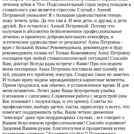
лечения зубов​ в 70-е. Подсознательный страх перед походом к
стоматологу уже является стрессом. Случай с Анной
Петровной уникален! Я с большим удовольствием теперь
хожу лечить зубы. Да что там я. И мои дети, и друзья, и дети
друзей. Все остаются с Анной Петровной. Потому что
получаем и абсолютно безболезненное профессиональное
лечение, и приятную доброжелательную атмосферу, и
эстетическое удовольствие от результата! Анна Петровна -
врач с большой буквы! Рекомендовала, рекомендую и буду
рекомендовать только ее! Только Кожемякину Анну Петровну
посещаем при любой стоматологической ситуации! Спасибо
Вам, доктор! Всегда рады встрече с Вами! При последнем
моем посещении Анна Петровна поставила мне пломбу на
зуб, увидев его проблему изнутри. Снаружи такое не заметно.
И только врачу видны зарождающиеся кариесные моменты.
Прием продлился, как обычно, в установленное время. И для
меня незаметно. Лечит даже Ваша безупречная улыбка
(сапожник с сапогами). Слаженная работа с медсестрой (она
Вас понимает с полувзгляда, и это ценно). Советы по
профилактике, выбору щетки, пасты, ирригатору и всего, что
помогает поддерживать зубы, Ваши четкие движения
"ювелира" даже при неординарных случаях - все говорит о
Вашем безусловном профессионализме! Спасибо огромное!
Здоровья Вашим рукам, благополучия и процветания всему
коллективу клиники "Академия улыбок"! Понравилось