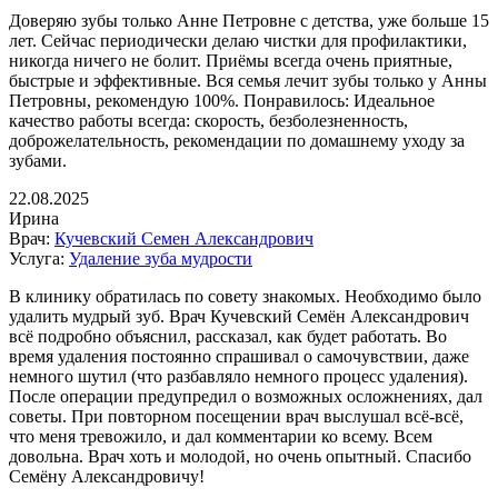
Доверяю зубы только Анне Петровне с детства, уже больше 15
лет. Сейчас периодически делаю чистки для профилактики,
никогда ничего не болит. Приёмы всегда очень приятные,
быстрые и эффективные. Вся семья лечит зубы только у Анны
Петровны, рекомендую 100%. Понравилось: Идеальное
качество работы всегда: скорость, безболезненность,
доброжелательность, рекомендации по домашнему уходу за
зубами.
22.08.2025
Ирина
Врач:
Кучевский Семен Александрович
Услуга:
Удаление зуба мудрости
В клинику обратилась по совету знакомых. Необходимо было
удалить мудрый зуб. Врач Кучевский Семён Александрович
всё подробно объяснил, рассказал, как будет работать. Во
время удаления постоянно спрашивал о самочувствии, даже
немного шутил (что разбавляло немного процесс удаления).
После операции предупредил о возможных осложнениях, дал
советы. При повторном посещении врач выслушал всё-всё,
что меня тревожило, и дал комментарии ко всему. Всем
довольна. Врач хоть и молодой, но очень опытный. Спасибо
Семёну Александровичу!