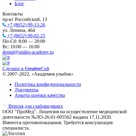
Блог
Контакты
пр-кт Российский, 13
+7 (8652) 99-13-26
ул. Ленина, 464
+7 (8652) 99-02-25
Пн-Сб: 8:00 — 20:00
Вс: 10:00 — 16:00
dental@smiles-academy.ru
Сделано в
Creative
Cult
© 2007–
2022
, «Академия улыбок»
Политика конфиденциальности
Документы
Анкета оценки качества
Версия для слабовидящих
ООО "ПроМед". Лицензия на осуществление медицинской
деятельности №ЛО-26-01-005562 выдана 17.11.2020.
Имеются противопоказания. Требуется консультация
специалиста.