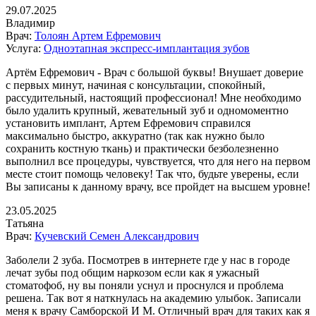
29.07.2025
Владимир
Врач:
Толоян Артем Ефремович
Услуга:
Одноэтапная экспресс-имплантация зубов
Артём Ефремович - Врач с большой буквы! Внушает доверие
с первых минут, начиная с консультации, спокойный,
рассудительный, настоящий профессионал! Мне необходимо
было удалить крупный, жевательный зуб и одномоментно
установить имплант, Артем Ефремович справился
максимально быстро, аккуратно (так как нужно было
сохранить костную ткань) и практически безболезненно
выполнил все процедуры, чувствуется, что для него на первом
месте стоит помощь человеку! Так что, будьте уверены, если
Вы записаны к данному врачу, все пройдет на высшем уровне!
23.05.2025
Татьяна
Врач:
Кучевский Семен Александрович
Заболели 2 зуба. Посмотрев в интернете где у нас в городе
лечат зубы под общим наркозом если как я ужасный
стоматофоб, ну вы поняли уснул и проснулся и проблема
решена. Так вот я наткнулась на академию улыбок. Записали
меня к врачу Самборской И М. Отличный врач для таких как я