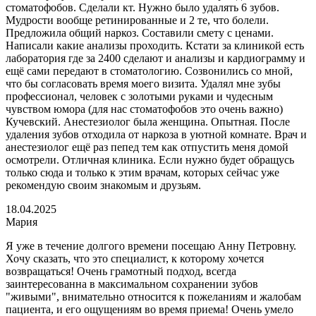
стоматофобов. Сделали кт. Нужно было удалять 6 зубов.
Мудрости вообще ретинированные и 2 те, что болели.
Предложила общий наркоз. Составили смету с ценами.
Написали какие анализы проходить. Кстати за клиникой есть
лаборатория где за 2400 сделают и анализы и кардиограмму и
ещё сами передают в стоматологию. Созвонились со мной,
что бы согласовать время моего визита. Удалял мне зубы
профессионал, человек с золотыми руками и чудесным
чувством юмора (для нас стоматофобов это очень важно)
Кучевский. Анестезиолог была женщина. Опытная. После
удаления зубов отходила от наркоза в уютной комнате. Врач и
анестезиолог ещё раз пепед тем как отпустить меня домой
осмотрели. Отличная клиника. Если нужно будет обращусь
только сюда и только к этим врачам, которых сейчас уже
рекомендую своим знакомым и друзьям.
18.04.2025
Мария
Я уже в течение долгого времени посещаю Анну Петровну.
Хочу сказать, что это специалист, к которому хочется
возвращаться! Очень грамотный подход, всегда
заинтересованна в максимальном сохранении зубов
"живыми", внимательно относится к пожеланиям и жалобам
пациента, и его ощущениям во время приема! Очень умело