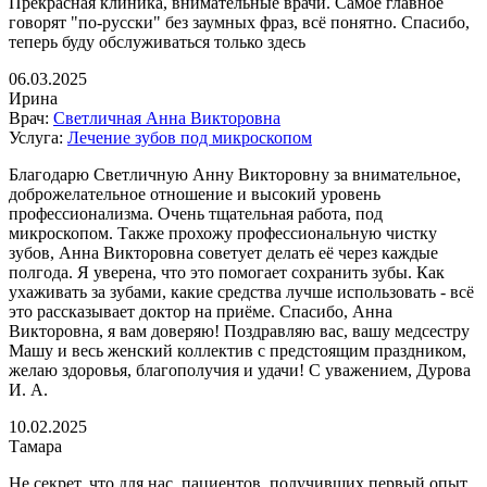
Прекрасная клиника, внимательные врачи. Самое главное
говорят "по-русски" без заумных фраз, всё понятно. Спасибо,
теперь буду обслуживаться только здесь
06.03.2025
Ирина
Врач:
Светличная Анна Викторовна
Услуга:
Лечение зубов под микроскопом
Благодарю Светличную Анну Викторовну за внимательное,
доброжелательное отношение и высокий уровень
профессионализма. Очень тщательная работа, под
микроскопом. Также прохожу профессиональную чистку
зубов​, Анна Викторовна советует делать её через каждые
полгода. Я уверена, что это помогает сохранить зубы. Как
ухаживать за зубами, какие средства лучше использовать - всё
это рассказывает доктор на приёме. Спасибо, Анна
Викторовна, я вам доверяю! Поздравляю вас, вашу медсестру
Машу и весь женский коллектив с предстоящим праздником,
желаю здоровья, благополучия и удачи! С уважением, Дурова
И. А.
10.02.2025
Тамара
Не секрет, что для нас, пациентов, получивших первый опыт