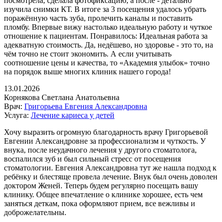
посмотрела, сделала фотофиксацию, а после - детально
изучила снимки КТ​. В итоге за 3 посещения удалось убрать
поражённую часть зуба, пролечить каналы и поставить
пломбу. Впервые вижу настолько идеальную работу и чуткое
отношение к пациентам. Понравилось: Идеальная работа за
адекватную стоимость. Да, недёшево, но здоровье - это то, на
чём точно не стоит экономить. А если учитывать
соотношение цены и качества, то «Академия улыбок» точно
на порядок выше многих клиник нашего города!
13.01.2026
Корнякова Светлана Анатольевна
Врач:
Григорьева Евгения Александровна
Услуга:
Лечение кариеса у детей
Хочу выразить огромную благодарность врачу Григорьевой
Евгении Александровне за профессионализм и чуткость. У
внука, после неудачного лечения у другого стоматолога,
воспалился зуб и был сильный стресс от посещения
стоматологии. Евгения Александровна тут же нашла подход к
ребёнку и блестяще провела лечение. Внук был очень доволен
доктором Женей. Теперь будем регулярно посещать вашу
клинику. Общее впечатление о клинике хорошее, есть чем
заняться деткам, пока оформляют прием, все вежливы и
доброжелательны.