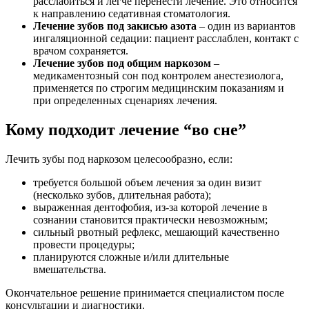
расслабиться и легче перенести лечение. Это относится
к направлению седативная стоматология.
Лечение зубов под закисью азота
– один из вариантов
ингаляционной седации: пациент расслаблен, контакт с
врачом сохраняется.
Лечение зубов под общим наркозом
–
медикаментозный сон под контролем анестезиолога,
применяется по строгим медицинским показаниям и
при определенных сценариях лечения.
Кому подходит лечение “во сне”
Лечить зубы под наркозом целесообразно, если:
требуется большой объем лечения за один визит
(несколько зубов, длительная работа);
выраженная дентофобия, из-за которой лечение в
сознании становится практически невозможным;
сильный рвотный рефлекс, мешающий качественно
провести процедуры;
планируются сложные и/или длительные
вмешательства.
Окончательное решение принимается специалистом после
консультации и диагностики.