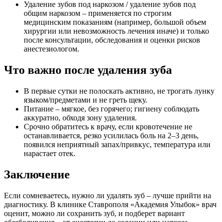
Удаление зубов под наркозом / удаление зубов под
общим наркозом – применяется по строгим
медицинским показаниям (например, большой объем
хирургии или невозможность лечения иначе) и только
после консультации, обследования и оценки рисков
анестезиологом.
Что важно после удаления зуба
В первые сутки не полоскать активно, не трогать лунку
языком/предметами и не греть щеку.
Питание – мягкое, без горячего; гигиену соблюдать
аккуратно, обходя зону удаления.
Срочно обратитесь к врачу, если кровотечение не
останавливается, резко усилилась боль на 2–3 день,
появился неприятный запах/привкус, температура или
нарастает отек.
Заключение
Если сомневаетесь, нужно ли удалять зуб – лучше прийти на
диагностику. В клинике Ставрополя «Академия Улыбок» врач
оценит, можно ли сохранить зуб, и подберет вариант